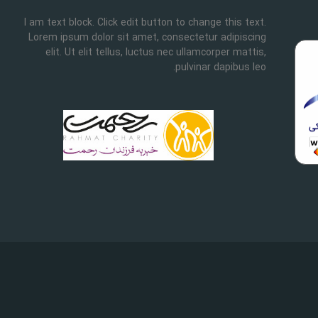
I am text block. Click edit button to change this text.
Lorem ipsum dolor sit amet, consectetur adipiscing
elit. Ut elit tellus, luctus nec ullamcorper mattis,
pulvinar dapibus leo.