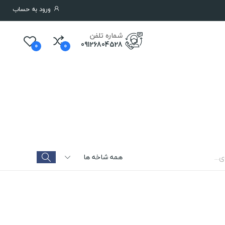
ورود به حساب
شماره تلفن
09126804528
0
0
همه شاخه ها