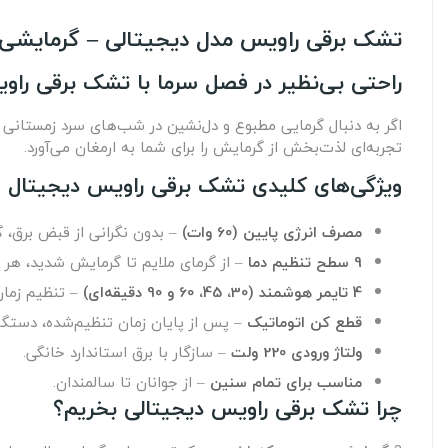
تشک برقی راویس مدل دیجیتالی – گرمایشی
راحتی بی‌نظیر در فصل سرما با تشک برقی راو
اگر به دنبال گرمایی مطبوع و دل‌نشین در شب‌های سرد زمستانی
تجربه‌ای لذت‌بخش از گرمایش را برای شما به ارمغان می‌آورد.
ویژگی‌های کلیدی تشک برقی راویس دیجیتال
مصرف انرژی پایین (60 وات)
– بدون نگرانی از قبض برق، گر
9 سطح تنظیم دما
– از گرمای ملایم تا گرمایش شدید، هر 
4 تایمر هوشمند (30، 45، 60 و 90 دقیقه‌ای)
– تنظیم زمان
قطع کن اتوماتیک
– پس از پایان زمان تنظیم‌شده، دستگا
ولتاژ ورودی 220 ولت
– سازگار با برق استاندارد خانگی.
مناسب برای تمام سنین
– از جوانان تا سالمندان.
چرا تشک برقی راویس دیجیتالی بخریم؟