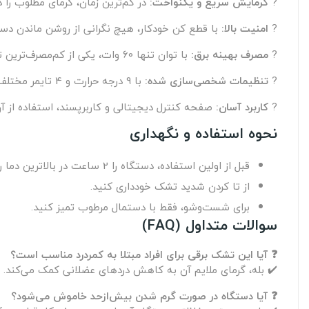
?
گرمایش سریع و یکنواخت:
در کم‌ترین زمان، گرمای مطلوب را
?
امنیت بالا:
با قطع کن خودکار، هیچ نگرانی از روشن ماندن دستگ
?
مصرف بهینه برق:
با توان تنها 60 وات، یکی از کم‌مصرف‌ترین تشک‌های برقی بازار است.
?
تنظیمات شخصی‌سازی شده:
با 9 درجه حرارت و 4 تایمر مختلف، دستگاه را دقیقاً مطابق نیاز خود تنظیم کنید.
?
کاربرد آسان:
صفحه کنترل دیجیتالی و کاربرپسند، استفاده از آن
نحوه استفاده و نگهداری
قبل از اولین استفاده، دستگاه را 2 ساعت در بالاترین دما روشن کنید.
از تا کردن شدید تشک خودداری کنید.
برای شست‌وشو، فقط با دستمال مرطوب تمیز کنید.
سوالات متداول (FAQ)
❓ آیا این تشک برقی برای افراد مبتلا به کمردرد مناسب است؟
✔️ بله، گرمای ملایم آن به کاهش دردهای عضلانی کمک می‌کند.
❓ آیا دستگاه در صورت گرم شدن بیش‌ازحد خاموش می‌شود؟