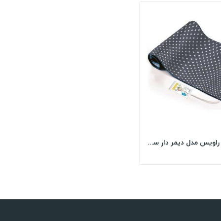
تشک برقی راویس مدل دیمر دار سایز 50*70 خالخالی