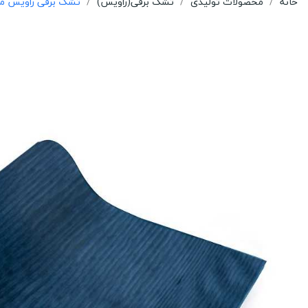
خانه
محصولات تولیدی
تشک برقی(راویس)
تشک برقی راویس مدل دیجیتالی