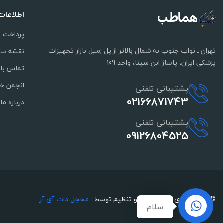
اطلاعات
پرداخت ا
تهران ـ نواب جنوب به شمال بالاتر از پل ;میل بازار تجهیزات
نقشه سا
پزشکی ایران، پاساژ ابن سینا، واحد 109
تماس با 
انجمن خی
پشتیبانی تلفنی
02166871743
درباره ما
پشتیبانی تلفنی
09126804525
© پیاده سازی ، پشتیبانی و تنظیم توسط :
محجل دات آی آر
سلام