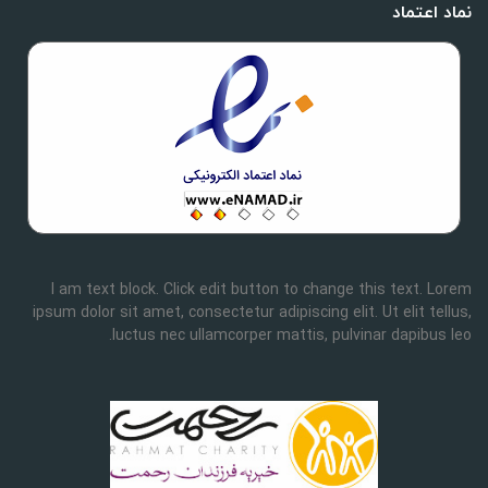
نماد اعتماد
I am text block. Click edit button to change this text. Lorem
ipsum dolor sit amet, consectetur adipiscing elit. Ut elit tellus,
luctus nec ullamcorper mattis, pulvinar dapibus leo.