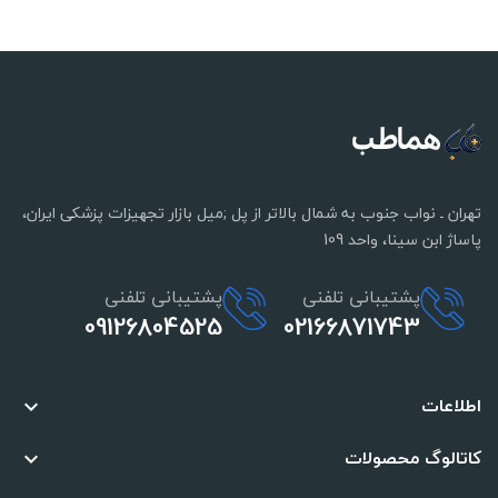
تهران ـ نواب جنوب به شمال بالاتر از پل ;میل بازار تجهیزات پزشکی ایران،
پاساژ ابن سینا، واحد 109
پشتیبانی تلفنی
پشتیبانی تلفنی
09126804525
02166871743
اطلاعات

کاتالوگ محصولات
