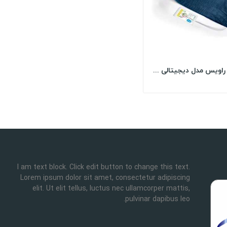
تشک برقی راویس مدل دیجیتالی سایز 50*70 - آبی...
I am text block. Click edit button to change this text.
Lorem ipsum dolor sit amet, consectetur adipiscing
elit. Ut elit tellus, luctus nec ullamcorper mattis,
pulvinar dapibus leo.