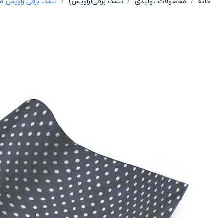
خانه
محصولات تولیدی
تشک برقی(راویس)
تشک برقی راویس مدل دیمر د