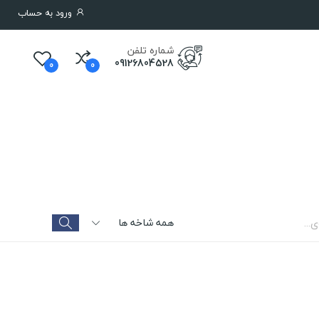
ورود به حساب
شماره تلفن
09126804528
0
0
همه شاخه ها