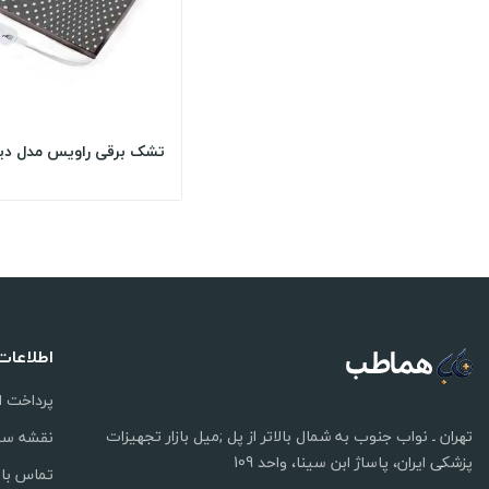
اطلاعات
پرداخت ا
تهران ـ نواب جنوب به شمال بالاتر از پل ;میل بازار تجهیزات
نقشه سا
پزشکی ایران، پاساژ ابن سینا، واحد 109
تماس با 