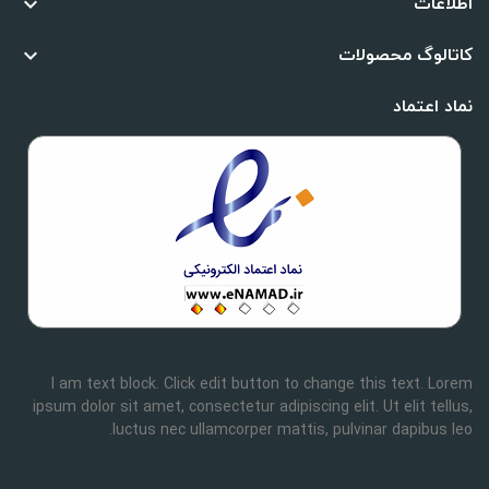
اطلاعات

کاتالوگ محصولات

نماد اعتماد
I am text block. Click edit button to change this text. Lorem
ipsum dolor sit amet, consectetur adipiscing elit. Ut elit tellus,
luctus nec ullamcorper mattis, pulvinar dapibus leo.