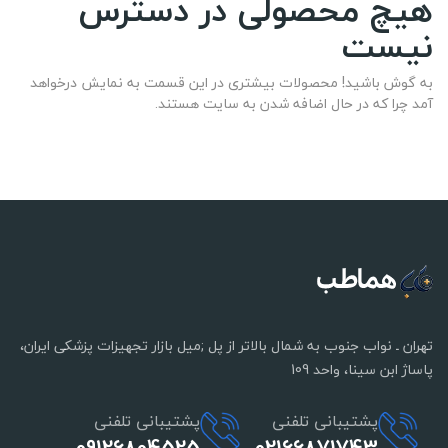
هیچ محصولی در دسترس
نیست
به گوش باشید! محصولات بیشتری در این قسمت به نمایش درخواهد
آمد چرا که در حال اضافه شدن به سایت هستند.
تهران ـ نواب جنوب به شمال بالاتر از پل ;میل بازار تجهیزات پزشکی ایران،
پاساژ ابن سینا، واحد 109
پشتیبانی تلفنی
پشتیبانی تلفنی
09126804525
02166871743