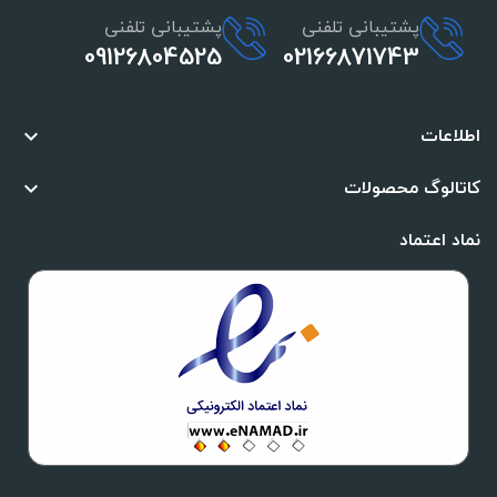
پشتیبانی تلفنی
پشتیبانی تلفنی
09126804525
02166871743
اطلاعات

کاتالوگ محصولات

نماد اعتماد