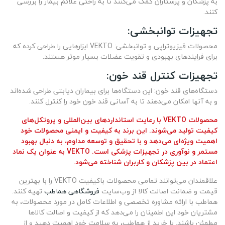
به پزشکان و پرستاران کمک می‌کنند تا به راحتی علائم بیمار را بررسی
کنند.
تجهیزات توانبخشی:
محصولات فیزیوتراپی و توانبخشی: VEKTO ابزارهایی را طراحی کرده که
برای فرایندهای بهبودی و تقویت عضلات بسیار موثر هستند.
تجهیزات کنترل قند خون:
دستگاه‌های قند خون: این دستگاه‌ها برای بیماران دیابتی طراحی شده‌اند
و به آنها امکان می‌دهند تا به آسانی قند خون خود را کنترل کنند.
محصولات VEKTO با رعایت استانداردهای بین‌المللی و پروتکل‌های
کیفیت تولید می‌شوند. این برند به کیفیت و ایمنی محصولات خود
اهمیت ویژه‌ای می‌دهد و با تحقیق و توسعه مداوم، به دنبال بهبود
مستمر و نوآوری در تجهیزات پزشکی است. VEKTO به عنوان یک نماد
اعتماد در بین پزشکان و کاربران شناخته می‌شود.
علاقمندان می‌توانند تمامی محصولات باکیفیت VEKTO را با بهترین
قیمت و ضمانت اصالت کالا از وب‌سایت
فروشگاهی هماطب
تهیه کنند.
هماطب با ارائه مشاوره تخصصی و اطلاعات کامل در مورد محصولات، به
مشتریان خود این اطمینان را می‌دهد که از کیفیت و اصالت کالاها
مطمئن باشند. با خرید از هماطب، به سلامت خود اهمیت دهید و از