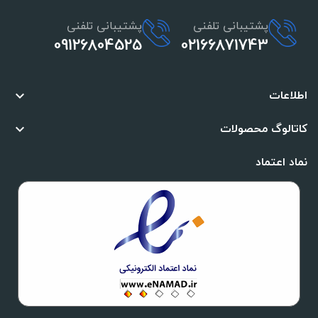
پشتیبانی تلفنی
پشتیبانی تلفنی
09126804525
02166871743
اطلاعات

کاتالوگ محصولات

نماد اعتماد