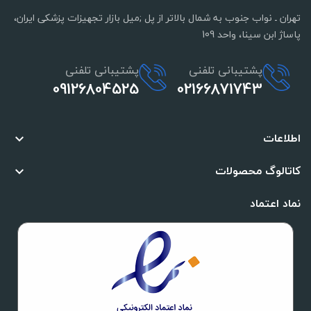
تهران ـ نواب جنوب به شمال بالاتر از پل ;میل بازار تجهیزات پزشکی ایران،
پاساژ ابن سینا، واحد 109
پشتیبانی تلفنی
پشتیبانی تلفنی
09126804525
02166871743
اطلاعات

کاتالوگ محصولات

نماد اعتماد