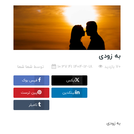
به زودی
70 بازدید
1404-12-18 10:37:41
توسط
شما شما
ایکس
فیس بوک
لینکدین
پین ترست
تامبلر
به زودی